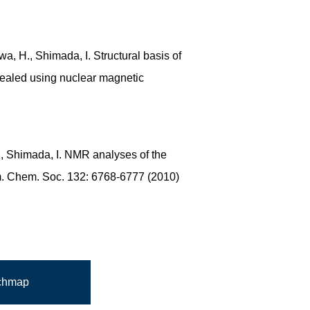
a, H., Shimada, I. Structural basis of
vealed using nuclear magnetic
., Shimada, I. NMR analyses of the
 Am. Chem. Soc. 132: 6768-6777 (2010)
chmap