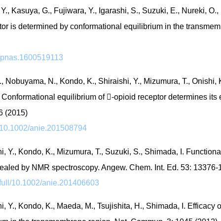
 Y., Kasuya, G., Fujiwara, Y., Igarashi, S., Suzuki, E., Nureki, O.,
r is determined by conformational equilibrium in the transmemb
3/pnas.1600519113
., Nobuyama, N., Kondo, K., Shiraishi, Y., Mizumura, T., Onishi, 
 Conformational equilibrium of -opioid receptor determines its ef
6 (2015)
oi/10.1002/anie.201508794
hi, Y., Kondo, K., Mizumura, T., Suzuki, S., Shimada, I. Function
revealed by NMR spectroscopy. Angew. Chem. Int. Ed. 53: 13376
i/full/10.1002/anie.201406603
hi, Y., Kondo, K., Maeda, M., Tsujishita, H., Shimada, I. Efficacy 