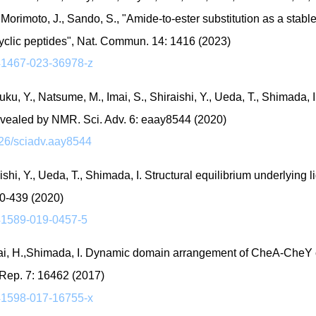
 Morimoto, J., Sando, S., "Amide-to-ester substitution as a stable
yclic peptides", Nat. Commun. 14: 1416 (2023)
s41467-023-36978-z
uku, Y., Natsume, M., Imai, S., Shiraishi, Y., Ueda, T., Shimada,
evealed by NMR. Sci. Adv. 6: eaay8544 (2020)
126/sciadv.aay8544
aishi, Y., Ueda, T., Shimada, I. Structural equilibrium underlying
30-439 (2020)
s41589-019-0457-5
Iwai, H.,Shimada, I. Dynamic domain arrangement of CheA-CheY 
 Rep. 7: 16462 (2017)
s41598-017-16755-x