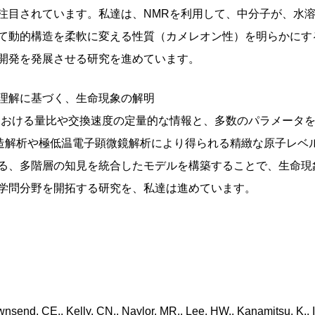
注目されています。私達は、NMRを利用して、中分子が、水
て動的構造を柔軟に変える性質（カメレオン性）を明らかにす
開発を発展させる研究を進めています。
的理解に基づく、生命現象の解明
における量比や交換速度の定量的な情報と、多数のパラメータ
造解析や極低温電子顕微鏡解析により得られる精緻な原子レベ
る、多階層の知見を統合したモデルを構築することで、生命現
学問分野を開拓する研究を、私達は進めています。
wnsend, CE., Kelly, CN., Naylor, MR., Lee, HW., Kanamitsu, K., Is