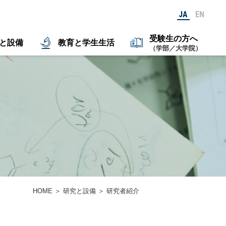
JA
EN
受験生の方へ
と設備
教育と学生生活
（学部／大学院）
HOME
＞
研究と設備
＞
研究者紹介