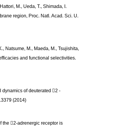
 Hattori, M., Ueda, T., Shimada, I.
rane region, Proc. Natl. Acad. Sci. U.
K., Natsume, M., Maeda, M., Tsujishita,
ficacies and functional selectivities.
al dynamics of deuterated 2 -
-13379 (2014)
of the 2-adrenergic receptor is