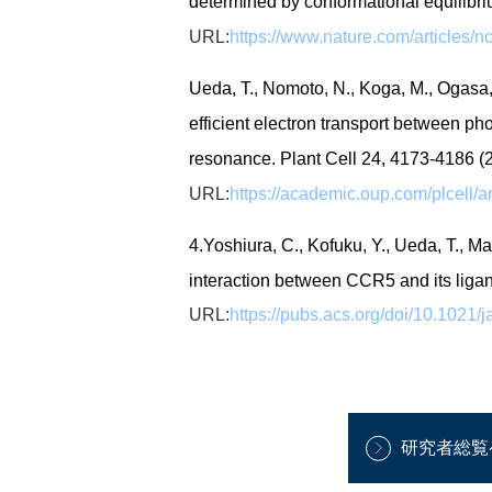
determined by conformational equilibr
URL:
https://www.nature.com/articles
Ueda, T., Nomoto, N., Koga, M., Ogasa, 
efficient electron transport between p
resonance. Plant Cell 24, 4173-4186 (
URL:
https://academic.oup.com/plcell/a
4.Yoshiura, C., Kofuku, Y., Ueda, T., 
interaction between CCR5 and its ligan
URL:
https://pubs.acs.org/doi/10.1021/
研究者総覧