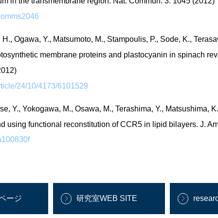
ium in the transmembrane region. Nat. Commun. 3: 1045 (2012)
/ncomms2046
H., Ogawa, Y., Matsumoto, M., Stampoulis, P., Sode, K., Terasaw
hotosynthetic membrane proteins and plastocyanin in spinach re
2012)
rticle/24/10/4173/6101529
Mase, Y., Yokogawa, M., Osawa, M., Terashima, Y., Matsushima, K
d using functional reconstitution of CCR5 in lipid bilayers. J.
ja100830f
ページ
研究室WEB SITE
resear