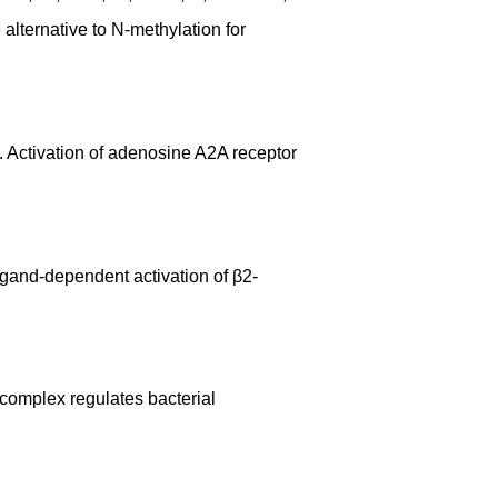
 alternative to N-methylation for
 I. Activation of adenosine A2A receptor
 ligand-dependent activation of β2-
complex regulates bacterial