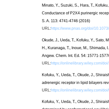
Minato, Y., Suzuki, S., Hara, T., Kofuku,
Conductance of P2X4 purinergic recepto
S. A. 113: 4741-4746 (2016)
URL:
https://www.pnas.org/doi/10.107
Okude, J., Ueda, T., Kofuku, Y., Sato, M
H., Kuranaga, T., Inoue, M., Shimada, I.
Angew. Chem. Int. Ed. 54: 15771-1577
URL:
https://onlinelibrary.wiley.com/d
Kofuku, Y., Ueda, T., Okude, J., Shirais
adrenergic receptor in lipid bilayers 
URL:
https://onlinelibrary.wiley.com/do
Kofuku, Y., Ueda, T., Okude, J., Shirais