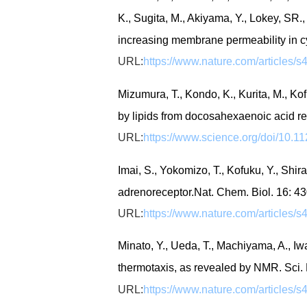
K., Sugita, M., Akiyama, Y., Lokey, SR.,
increasing membrane permeability in c
URL:
https://www.nature.com/articles/
Mizumura, T., Kondo, K., Kurita, M., Kof
by lipids from docosahexaenoic acid r
URL:
https://www.science.org/doi/10.1
Imai, S., Yokomizo, T., Kofuku, Y., Shir
adrenoreceptor.Nat. Chem. Biol. 16: 4
URL:
https://www.nature.com/articles/
Minato, Y., Ueda, T., Machiyama, A., 
thermotaxis, as revealed by NMR. Sci.
URL:
https://www.nature.com/articles/