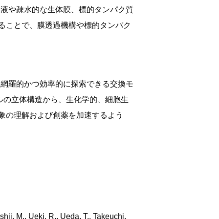
溶液や疎水的な生体膜、標的タンパク質
ることで、膜透過機構や標的タンパク
を網羅的かつ効率的に探索できる交換モ
ルの立体構造から、生化学的、細胞生
象の理解および創薬を加速するよう
hii, M., Ueki, R., Ueda, T., Takeuchi,