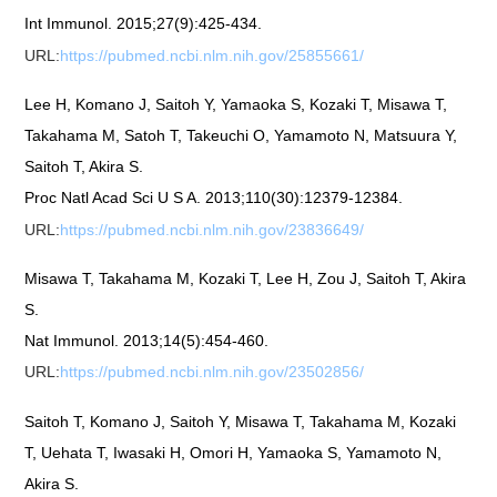
Int Immunol. 2015;27(9):425-434.
URL:
https://pubmed.ncbi.nlm.nih.gov/25855661/
Lee H, Komano J, Saitoh Y, Yamaoka S, Kozaki T, Misawa T,
Takahama M, Satoh T, Takeuchi O, Yamamoto N, Matsuura Y,
Saitoh T, Akira S.
Proc Natl Acad Sci U S A. 2013;110(30):12379-12384.
URL:
https://pubmed.ncbi.nlm.nih.gov/23836649/
Misawa T, Takahama M, Kozaki T, Lee H, Zou J, Saitoh T, Akira
S.
Nat Immunol. 2013;14(5):454-460.
URL:
https://pubmed.ncbi.nlm.nih.gov/23502856/
Saitoh T, Komano J, Saitoh Y, Misawa T, Takahama M, Kozaki
T, Uehata T, Iwasaki H, Omori H, Yamaoka S, Yamamoto N,
Akira S.