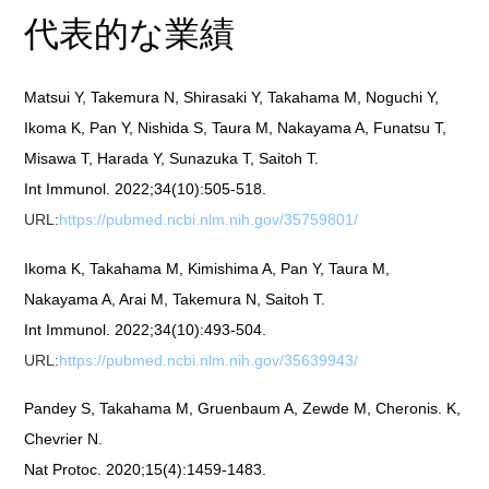
代表的な業績
Matsui Y, Takemura N, Shirasaki Y, Takahama M, Noguchi Y,
Ikoma K, Pan Y, Nishida S, Taura M, Nakayama A, Funatsu T,
Misawa T, Harada Y, Sunazuka T, Saitoh T.
Int Immunol. 2022;34(10):505-518.
URL:
https://pubmed.ncbi.nlm.nih.gov/35759801/
Ikoma K, Takahama M, Kimishima A, Pan Y, Taura M,
Nakayama A, Arai M, Takemura N, Saitoh T.
Int Immunol. 2022;34(10):493-504.
URL:
https://pubmed.ncbi.nlm.nih.gov/35639943/
Pandey S, Takahama M, Gruenbaum A, Zewde M, Cheronis. K,
Chevrier N.
Nat Protoc. 2020;15(4):1459-1483.