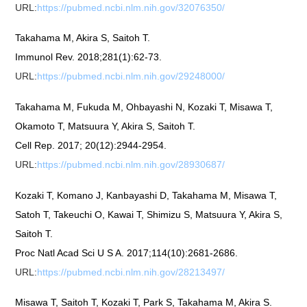
URL:
https://pubmed.ncbi.nlm.nih.gov/32076350/
Takahama M, Akira S, Saitoh T.
Immunol Rev. 2018;281(1):62-73.
URL:
https://pubmed.ncbi.nlm.nih.gov/29248000/
Takahama M, Fukuda M, Ohbayashi N, Kozaki T, Misawa T,
Okamoto T, Matsuura Y, Akira S, Saitoh T.
Cell Rep. 2017; 20(12):2944-2954.
URL:
https://pubmed.ncbi.nlm.nih.gov/28930687/
Kozaki T, Komano J, Kanbayashi D, Takahama M, Misawa T,
Satoh T, Takeuchi O, Kawai T, Shimizu S, Matsuura Y, Akira S,
Saitoh T.
Proc Natl Acad Sci U S A. 2017;114(10):2681-2686.
URL:
https://pubmed.ncbi.nlm.nih.gov/28213497/
Misawa T, Saitoh T, Kozaki T, Park S, Takahama M, Akira S.