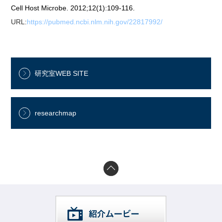
Cell Host Microbe. 2012;12(1):109-116.
URL:
https://pubmed.ncbi.nlm.nih.gov/22817992/
研究室WEB SITE
researchmap