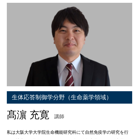
生体応答制御学分野（生命薬学領域）
髙濵 充寛
講師
私は大阪大学大学院生命機能研究科にて自然免疫学の研究を行