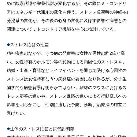
めに酸素代謝や栄養代謝が変化するが、その際にミトコンドリ
アのエネルギー代謝系の変化を伴う。ストレス負荷時の神経-内
分泌系の変化が、その後の心身の変化に及ぼす影響や病態との
関連についてミトコンドリア機能を中心に検討している。
ストレス応答の性差
精神疾患のなかで、うつ病の発症率は女性が男性の約2倍と高
い。女性特有のホルモン等の変動による内因性のストレスや、
結婚・出産・育児などライフイベントを通じて受ける心因性の
ストレスは女性特有なうつ病発症の要因になり得るが、分子生
物学的な病態背景は明らかではない。雌雄のマウスにおけるス
トレス応答の違いや、ストレス反応の違いによる行動様式への
影響を明らかにし、性別に適した予防、診断、治療法の確立に
繋げたい。
生体のストレス応答と鉄代謝調節