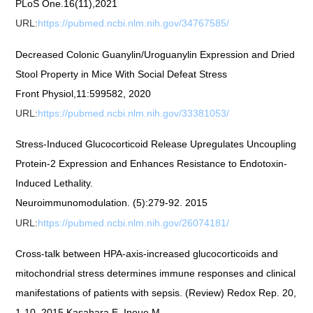
PLoS One.16(11),2021
URL:
https://pubmed.ncbi.nlm.nih.gov/34767585/
Decreased Colonic Guanylin/Uroguanylin Expression and Dried
Stool Property in Mice With Social Defeat Stress
Front Physiol,11:599582, 2020
URL:
https://pubmed.ncbi.nlm.nih.gov/33381053/
Stress-Induced Glucocorticoid Release Upregulates Uncoupling
Protein-2 Expression and Enhances Resistance to Endotoxin-
Induced Lethality.
Neuroimmunomodulation. (5):279-92. 2015
URL:
https://pubmed.ncbi.nlm.nih.gov/26074181/
Cross-talk between HPA-axis-increased glucocorticoids and
mitochondrial stress determines immune responses and clinical
manifestations of patients with sepsis. (Review) Redox Rep. 20,
1-10. 2015 Kasahara E, Inoue M.