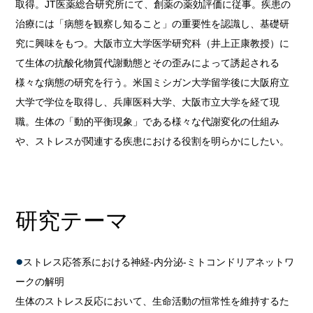
取得。JT医薬総合研究所にて、創薬の薬効評価に従事。疾患の
治療には「病態を観察し知ること」の重要性を認識し、基礎研
究に興味をもつ。大阪市立大学医学研究科（井上正康教授）に
て生体の抗酸化物質代謝動態とその歪みによって誘起される
様々な病態の研究を行う。米国ミシガン大学留学後に大阪府立
大学で学位を取得し、兵庫医科大学、大阪市立大学を経て現
職。生体の「動的平衡現象」である様々な代謝変化の仕組み
や、ストレスが関連する疾患における役割を明らかにしたい。
研究テーマ
ストレス応答系における神経-内分泌-ミトコンドリアネットワ
ークの解明
生体のストレス反応において、生命活動の恒常性を維持するた