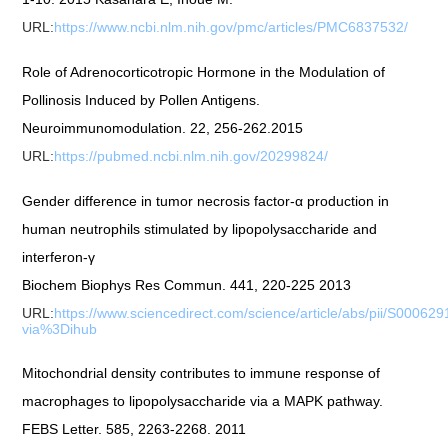
URL:
https://www.ncbi.nlm.nih.gov/pmc/articles/PMC6837532/
Role of Adrenocorticotropic Hormone in the Modulation of
Pollinosis Induced by Pollen Antigens.
Neuroimmunomodulation. 22, 256-262.2015
URL:
https://pubmed.ncbi.nlm.nih.gov/20299824/
Gender difference in tumor necrosis factor-α production in
human neutrophils stimulated by lipopolysaccharide and
interferon-γ
Biochem Biophys Res Commun. 441, 220-225 2013
URL:
https://www.sciencedirect.com/science/article/abs/pii/S0006
via%3Dihub
Mitochondrial density contributes to immune response of
macrophages to lipopolysaccharide via a MAPK pathway.
FEBS Letter. 585, 2263-2268. 2011