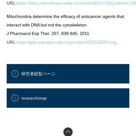
URL:
https://febs.onlinelibrary.wiley.com/doi/full/10.1016/j.febslet.2
Mitochondria determine the efficacy of anticancer agents that
interact with DNA but not the cytoskeleton.
J Pharmacol Exp Ther. 337, 838-845. 2011
URL:
https://jpet.aspetjournals.org/content/337/3/838.long
研究者総覧ページ
researchmap