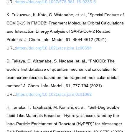
URL:
https://doi.org/10.1007/978-981-15-9235-5
K. Fukuzawa, K. Kato, C. Watanabe, et. al., “Special Feature of
COVID-19 in FMODB: Fragment Molecular Orbital Calculations
and Interaction Energy Analysis of SARS-CoV-2 Related
Proteins” J. Chem. Info. Model. 61, 4594-4612 (2021).
URL:
https://doi.org/10.1021/acs.jcim.1c00694
D. Takaya, C. Watanabe, S. Nagase, et. al., “FMODB: The
world's first database of quantum mechanical calculation for
biomacromolecules based on the fragment molecular orbital
method” J. Chem. Info. Model., 61, 777-794 (2021).
URL:
https://doi.org/10.1021/acs.jcim.0c01062
H. Tanaka, T. Takahashi, M. Konishi, et. al., “Self‐Degradable
Lipid‐Like Materials Based on “Hydrolysis accelerated by the
intra‐Particle Enrichment of Reactant (HyPER)” for Messenger