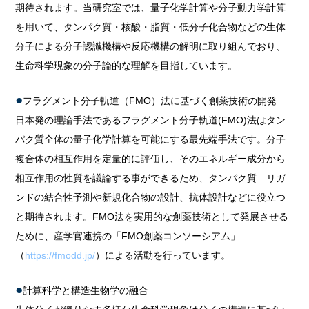
期待されます。当研究室では、量子化学計算や分子動力学計算
を用いて、タンパク質・核酸・脂質・低分子化合物などの生体
分子による分子認識機構や反応機構の解明に取り組んでおり、
生命科学現象の分子論的な理解を目指しています。
フラグメント分子軌道（FMO）法に基づく創薬技術の開発
日本発の理論手法であるフラグメント分子軌道(FMO)法はタン
パク質全体の量子化学計算を可能にする最先端手法です。分子
複合体の相互作用を定量的に評価し、そのエネルギー成分から
相互作用の性質を議論する事ができるため、タンパク質―リガ
ンドの結合性予測や新規化合物の設計、抗体設計などに役立つ
と期待されます。FMO法を実用的な創薬技術として発展させる
ために、産学官連携の「FMO創薬コンソーシアム」
（
https://fmodd.jp/
）による活動を行っています。
計算科学と構造生物学の融合