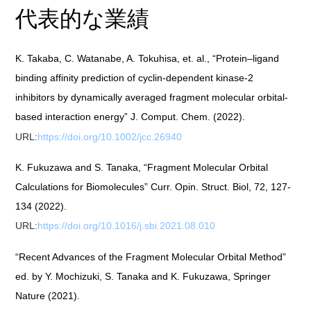
代表的な業績
K. Takaba, C. Watanabe, A. Tokuhisa, et. al., “Protein–ligand
binding affinity prediction of cyclin-dependent kinase-2
inhibitors by dynamically averaged fragment molecular orbital-
based interaction energy” J. Comput. Chem. (2022).
URL:
https://doi.org/10.1002/jcc.26940
K. Fukuzawa and S. Tanaka, “Fragment Molecular Orbital
Calculations for Biomolecules” Curr. Opin. Struct. Biol, 72, 127-
134 (2022).
URL:
https://doi.org/10.1016/j.sbi.2021.08.010
“Recent Advances of the Fragment Molecular Orbital Method”
ed. by Y. Mochizuki, S. Tanaka and K. Fukuzawa, Springer
Nature (2021).