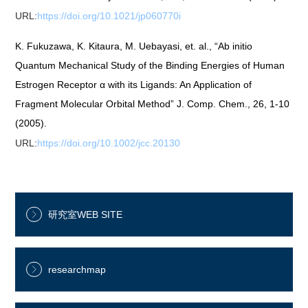
URL:
https://doi.org/10.1021/jp060770i
K. Fukuzawa, K. Kitaura, M. Uebayasi, et. al., “Ab initio
Quantum Mechanical Study of the Binding Energies of Human
Estrogen Receptor α with its Ligands: An Application of
Fragment Molecular Orbital Method” J. Comp. Chem., 26, 1-10
(2005).
URL:
https://doi.org/10.1002/jcc.20130
研究室WEB SITE
researchmap