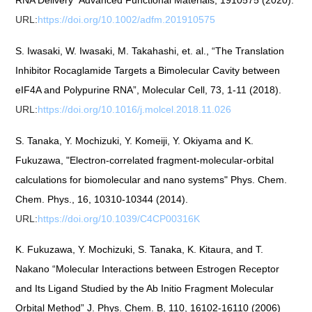
RNA Delivery” Advanced Functional Materials, 1910575 (2020).
URL:
https://doi.org/10.1002/adfm.201910575
S. Iwasaki, W. Iwasaki, M. Takahashi, et. al., “The Translation
Inhibitor Rocaglamide Targets a Bimolecular Cavity between
eIF4A and Polypurine RNA”, Molecular Cell, 73, 1-11 (2018).
URL:
https://doi.org/10.1016/j.molcel.2018.11.026
S. Tanaka, Y. Mochizuki, Y. Komeiji, Y. Okiyama and K.
Fukuzawa, "Electron-correlated fragment-molecular-orbital
calculations for biomolecular and nano systems" Phys. Chem.
Chem. Phys., 16, 10310-10344 (2014).
URL:
https://doi.org/10.1039/C4CP00316K
K. Fukuzawa, Y. Mochizuki, S. Tanaka, K. Kitaura, and T.
Nakano “Molecular Interactions between Estrogen Receptor
and Its Ligand Studied by the Ab Initio Fragment Molecular
Orbital Method” J. Phys. Chem. B, 110, 16102-16110 (2006)