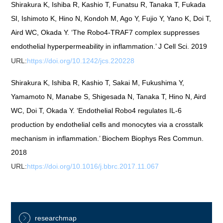
Shirakura K, Ishiba R, Kashio T, Funatsu R, Tanaka T, Fukada
SI, Ishimoto K, Hino N, Kondoh M, Ago Y, Fujio Y, Yano K, Doi T,
Aird WC, Okada Y. ‘The Robo4-TRAF7 complex suppresses
endothelial hyperpermeability in inflammation.’ J Cell Sci. 2019
URL:
https://doi.org/10.1242/jcs.220228
Shirakura K, Ishiba R, Kashio T, Sakai M, Fukushima Y,
Yamamoto N, Manabe S, Shigesada N, Tanaka T, Hino N, Aird
WC, Doi T, Okada Y. ‘Endothelial Robo4 regulates IL-6
production by endothelial cells and monocytes via a crosstalk
mechanism in inflammation.’ Biochem Biophys Res Commun.
2018
URL:
https://doi.org/10.1016/j.bbrc.2017.11.067
researchmap