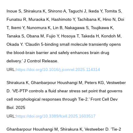
Inoue S, Shirakura K, Shirono A, Taguchi J, Ikeda Y, Tomita S,
Funatsu R, Muraoka K, Hashimoto Y, Tachibana K, Hino N, Doi
T, Ikemi Y, Nunomura K, Lin B, Nakagawa S, Tsujikawa K,
Tanaka S, Obana M, Fujio Y, Hosoya T, Takeda H, Kondoh M,
Okada Y. ‘Claudin 5-binding small molecule transiently opens
the blood-brain barrier and safely enhances brain drug
delivery.’ J Control Release.
URL:
https://doi.org/10.1016/j.jconrel.2025.114314
Shirakura K, Ghanbarpour Houshangi M, Peters KG, Vestweber
D. ‘VE-PTP controls a fluid shear stress set point that governs
cell morphological responses through Tie-2.’ Front Cell Dev
Biol. 2025
URL:
https://doi.org/10.3389/fcell.2025.1603517
Ghanbarpour Houshangi M, Shirakura K, Vestweber D. ‘Tie-2