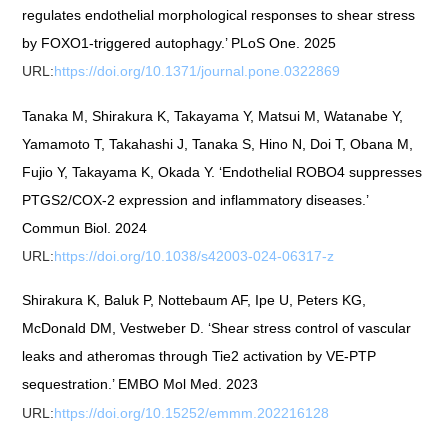
regulates endothelial morphological responses to shear stress
by FOXO1-triggered autophagy.’ PLoS One. 2025
URL:
https://doi.org/10.1371/journal.pone.0322869
Tanaka M, Shirakura K, Takayama Y, Μatsui M, Watanabe Y,
Yamamoto T, Takahashi J, Tanaka S, Hino N, Doi T, Obana M,
Fujio Y, Takayama K, Okada Y. ‘Endothelial ROBO4 suppresses
PTGS2/COX-2 expression and inflammatory diseases.’
Commun Biol. 2024
URL:
https://doi.org/10.1038/s42003-024-06317-z
Shirakura K, Baluk P, Nottebaum AF, Ipe U, Peters KG,
McDonald DM, Vestweber D. ‘Shear stress control of vascular
leaks and atheromas through Tie2 activation by VE-PTP
sequestration.’ EMBO Mol Med. 2023
URL:
https://doi.org/10.15252/emmm.202216128