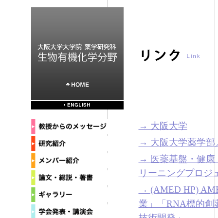
→ 大阪大学
→ 大阪大学薬学
→ 医薬基盤・健
リーニングプロジ
→ (AMED HP
業」「RNA標的創
技術開発」