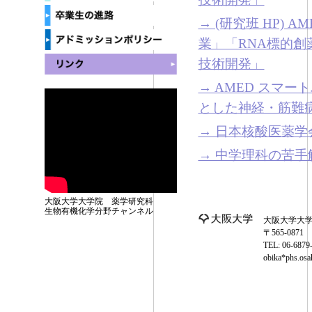
→ (研究班 HP)
業」「RNA標的創
技術開発」
→ AMED スマ
とした神経・筋難
→ 日本核酸医薬学
→ 中学理科の苦手
大阪大学大学院 薬学研究科
生物有機化学分野チャンネル
大阪大学大
〒565‐08
TEL: 06-6879
obika*phs