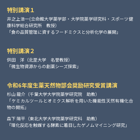
特別講演１
井之上浩一(立命館大学薬学部・大学院薬学研究科・スポーツ健
康科学総合研究所 教授）
「食の品質管理に資するフードミクスと分析化学の展開」
特別講演２
供田 洋（北里大学 名誉教授）
「微生物資源からの創薬シーズ探索」
令和6年度生薬天然物部会奨励研究受賞講演
杉山 龍介（千葉大学大学院薬学研究院 助教）
「ケミカルツールとオミクス解析を用いた機能性天然有機化合
物の開拓」
森下 陽平（東北大学大学院薬学研究科 助教）
「環化反応を触媒する酵素に着目したゲノムマイニング研究」